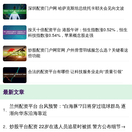
深圳配资门户网 哈萨克斯坦总统托卡耶夫会见向文波
按天十倍配资平台 港股午评：恒生指数涨0.52%，恒生
科技指数涨0.54%，苹果概念股走强
炒股配资门户网官网 户外滑雪羽绒服怎么选？关键看这
些功能
合法的配资平台有哪些 让科技服务业走向“质量引领”
最新文章
兰州配资平台 台风预警：“白海豚”7日将穿过琉球群岛 逐
1、
渐向华东沿海靠近
炒股平台配资 22岁在逃人员追星时被抓 警方公布细节→
2、