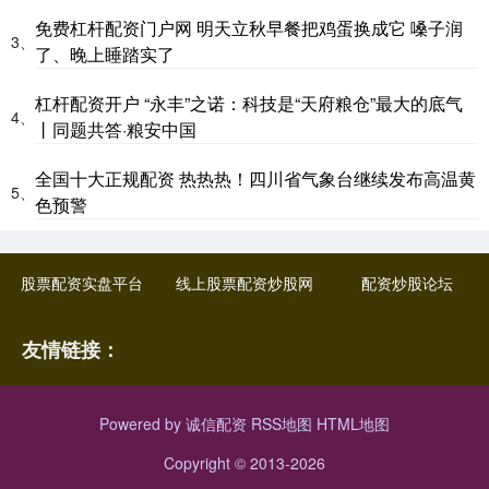
免费杠杆配资门户网 明天立秋早餐把鸡蛋换成它 嗓子润
3、
了、晚上睡踏实了
杠杆配资开户 “永丰”之诺：科技是“天府粮仓”最大的底气
4、
丨同题共答·粮安中国
全国十大正规配资 热热热！四川省气象台继续发布高温黄
5、
色预警
股票配资实盘平台
线上股票配资炒股网
配资炒股论坛
友情链接：
Powered by
诚信配资
RSS地图
HTML地图
Copyright
© 2013-2026