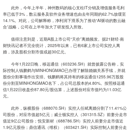
此外，今年上半年，神州数码的核心支柱IT分销及增值服务毛利
率已低于3%，数云服务及软件业务增速也由去年同期的62.7%放缓至
14.1%。对此，公司解释称，净利润下滑系为了推动“AI驱动的数云融
合”战略，公司在上半年加大了研发投入所致。
值得注意到是，近期A股上市公司“天价”离婚频发。据21财经·南
财快讯记者不完全统计，2025年以来，已有6家上市公司实控人离
婚，涉及股权分割市值或超30亿元。
今年1月22日晚，移远通信（603236.SH）就曾披露公告称，实
际控制人钱鹏鹤与MINHONGMAO已办理了解除婚姻关系手续，并就
股份分割事项作出安排。钱鹏鹤将其持有的移远通信1255.96万股股
份分割至MINHONGMAO名下，占公司总股本的4.80%。按照移远通
信1月22日收盘价87.80元/股估算，上述股份对应市值约为11.03亿
元。
此外，纵横股份（688070.SH）实控人任斌离婚分割了11.41%公
司股份，对应市值超5亿元；威士顿实控人（301315.SZ）前妻分走市
值近9亿公司股份；悦安新材（688786.SH）实控人前妻分走市值近
1.9亿元股份；鼎信通讯（维权）（603421.SH）实际控制人前妻分走