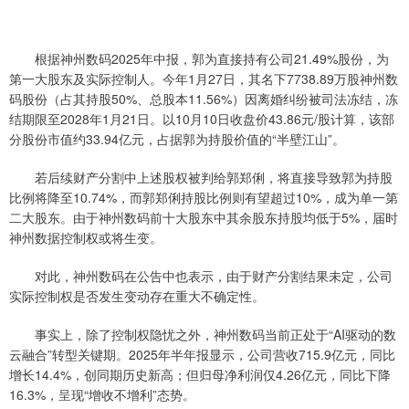
根据神州数码2025年中报，郭为直接持有公司21.49%股份，为
第一大股东及实际控制人。今年1月27日，其名下7738.89万股神州数
码股份（占其持股50%、总股本11.56%）因离婚纠纷被司法冻结，冻
结期限至2028年1月21日。以10月10日收盘价43.86元/股计算，该部
分股份市值约33.94亿元，占据郭为持股价值的“半壁江山”。
若后续财产分割中上述股权被判给郭郑俐，将直接导致郭为持股
比例将降至10.74%，而郭郑俐持股比例则有望超过10%，成为单一第
二大股东。由于神州数码前十大股东中其余股东持股均低于5%，届时
神州数据控制权或将生变。
对此，神州数码在公告中也表示，由于财产分割结果未定，公司
实际控制权是否发生变动存在重大不确定性。
事实上，除了控制权隐忧之外，神州数码当前正处于“AI驱动的数
云融合”转型关键期。2025年半年报显示，公司营收715.9亿元，同比
增长14.4%，创同期历史新高；但归母净利润仅4.26亿元，同比下降
16.3%，呈现“增收不增利”态势。