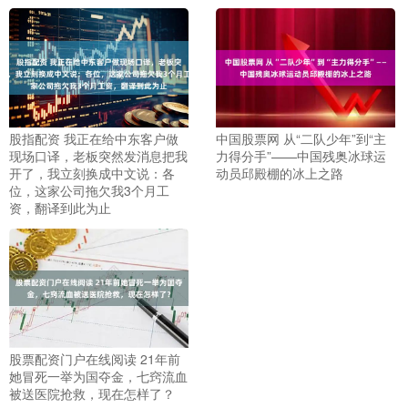
股指配资 我正在给中东客户做
中国股票网 从“二队少年”到“主
现场口译，老板突然发消息把我
力得分手”——中国残奥冰球运
开了，我立刻换成中文说：各
动员邱殿棚的冰上之路
位，这家公司拖欠我3个月工
资，翻译到此为止
股票配资门户在线阅读 21年前
她冒死一举为国夺金，七窍流血
被送医院抢救，现在怎样了？