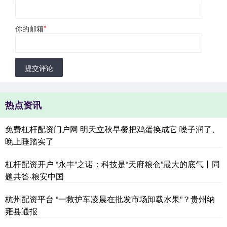
你的邮箱
*
提交评论
热点资讯
免费杠杆配资门户网 明天立秋早餐把鸡蛋换成它 嗓子润了、
晚上睡踏实了
杠杆配资开户 “永丰”之诺：科技是“天府粮仓”最大的底气丨同
题共答·粮安中国
杭州配资平台 “一救护车凌晨在批发市场卸载水果”？贵州纳
雍县通报